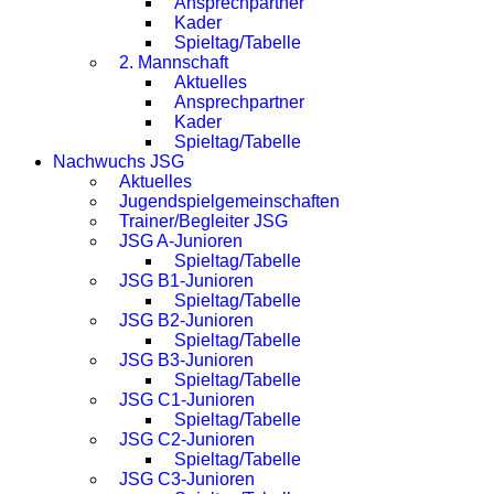
Ansprechpartner
Kader
Spieltag/Tabelle
2. Mannschaft
Aktuelles
Ansprechpartner
Kader
Spieltag/Tabelle
Nachwuchs JSG
Aktuelles
Jugendspielgemeinschaften
Trainer/Begleiter JSG
JSG A-Junioren
Spieltag/Tabelle
JSG B1-Junioren
Spieltag/Tabelle
JSG B2-Junioren
Spieltag/Tabelle
JSG B3-Junioren
Spieltag/Tabelle
JSG C1-Junioren
Spieltag/Tabelle
JSG C2-Junioren
Spieltag/Tabelle
JSG C3-Junioren