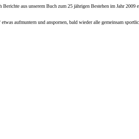
uch Berichte aus unserem Buch zum 25 jährigen Bestehen im Jahr 2009
“ etwas aufmuntern und anspornen, bald wieder alle gemeinsam sportlic