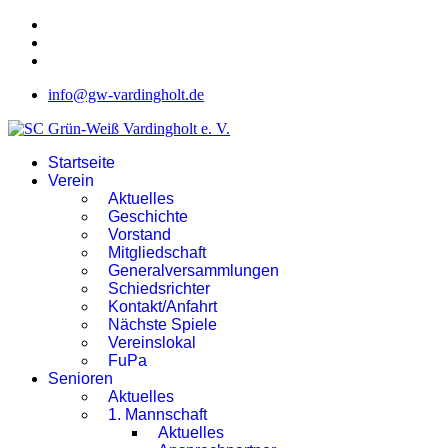
info@gw-vardingholt.de
Startseite
Verein
Aktuelles
Geschichte
Vorstand
Mitgliedschaft
Generalversammlungen
Schiedsrichter
Kontakt/Anfahrt
Nächste Spiele
Vereinslokal
FuPa
Senioren
Aktuelles
1. Mannschaft
Aktuelles