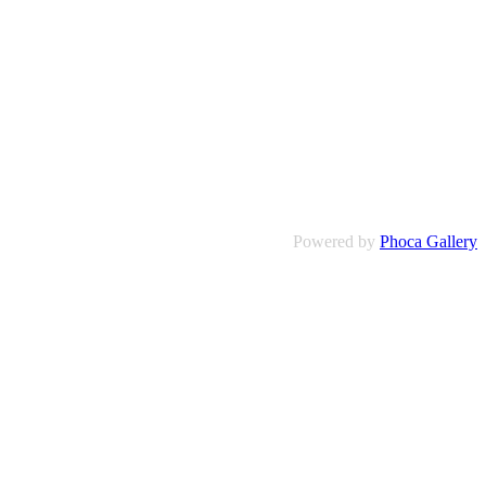
Powered by
Phoca Gallery