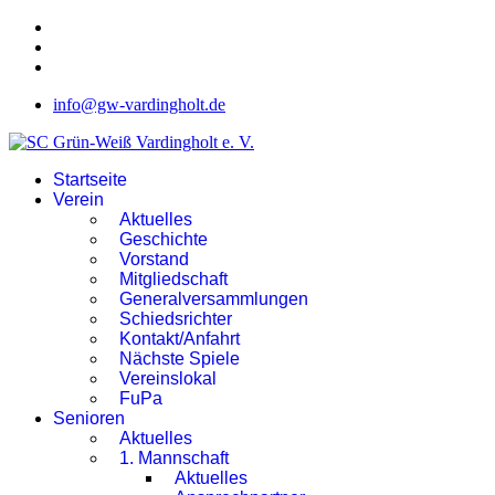
info@gw-vardingholt.de
Startseite
Verein
Aktuelles
Geschichte
Vorstand
Mitgliedschaft
Generalversammlungen
Schiedsrichter
Kontakt/Anfahrt
Nächste Spiele
Vereinslokal
FuPa
Senioren
Aktuelles
1. Mannschaft
Aktuelles