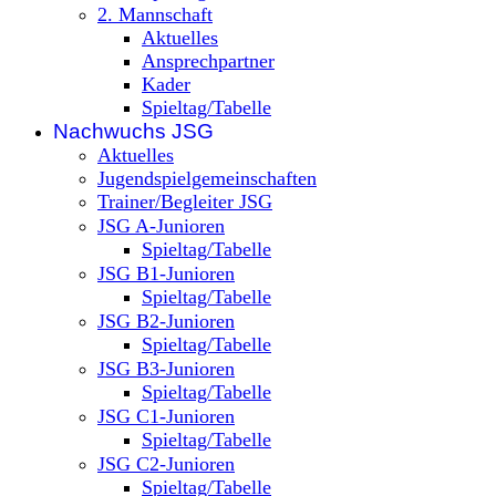
2. Mannschaft
Aktuelles
Ansprechpartner
Kader
Spieltag/Tabelle
Nachwuchs JSG
Aktuelles
Jugendspielgemeinschaften
Trainer/Begleiter JSG
JSG A-Junioren
Spieltag/Tabelle
JSG B1-Junioren
Spieltag/Tabelle
JSG B2-Junioren
Spieltag/Tabelle
JSG B3-Junioren
Spieltag/Tabelle
JSG C1-Junioren
Spieltag/Tabelle
JSG C2-Junioren
Spieltag/Tabelle