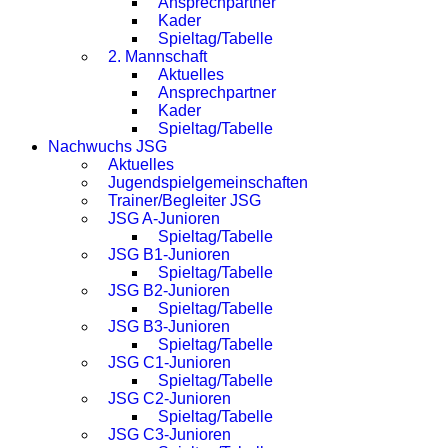
Ansprechpartner
Kader
Spieltag/Tabelle
2. Mannschaft
Aktuelles
Ansprechpartner
Kader
Spieltag/Tabelle
Nachwuchs JSG
Aktuelles
Jugendspielgemeinschaften
Trainer/Begleiter JSG
JSG A-Junioren
Spieltag/Tabelle
JSG B1-Junioren
Spieltag/Tabelle
JSG B2-Junioren
Spieltag/Tabelle
JSG B3-Junioren
Spieltag/Tabelle
JSG C1-Junioren
Spieltag/Tabelle
JSG C2-Junioren
Spieltag/Tabelle
JSG C3-Junioren