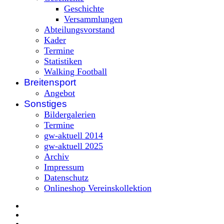
Geschichte
Versammlungen
Abteilungsvorstand
Kader
Termine
Statistiken
Walking Football
Breitensport
Angebot
Sonstiges
Bildergalerien
Termine
gw-aktuell 2014
gw-aktuell 2025
Archiv
Impressum
Datenschutz
Onlineshop Vereinskollektion