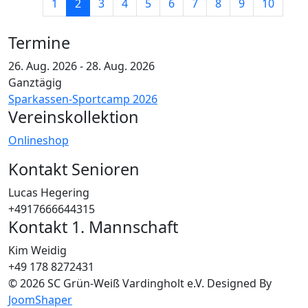
1
2
3
4
5
6
7
8
9
10
Termine
26. Aug. 2026
-
28. Aug. 2026
Ganztägig
Sparkassen-Sportcamp 2026
Vereinskollektion
Onlineshop
Kontakt Senioren
Lucas Hegering
+4917666644315
Kontakt 1. Mannschaft
Kim Weidig
+49 178 8272431
© 2026 SC Grün-Weiß Vardingholt e.V. Designed By
JoomShaper